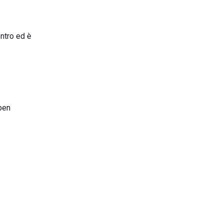
entro ed è
 ben