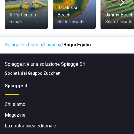
Il Calesse
COME RAGGIUNGERE
Il Porticciolo
Beach
Jimmy Beach
Rapallo
Sestri Levante
Sestri Levante
In auto:
inserisci “Bagni Egidio Beach Bar, Lavagna” nel
navigatore e segui le indicazioni per il lungomare di
Lavagna.
Spiagge.it
Liguria
Lavagna
Bagni Egidio
Con i mezzi pubblici:
raggiungi Lavagna con i collegamenti
ferroviari o autobus disponibili sulla Riviera di Levante e
Spiagge.it è una soluzione Spiagge Srl
prosegui verso il lungomare.
Società del
Gruppo Zucchetti
A piedi:
se ti trovi già nel centro di Lavagna, lo stabilimento
Spiagge.it
è raggiungibile con una breve passeggiata lungo il
lungomare.
Chi siamo
Magazine
La nostra linea editoriale