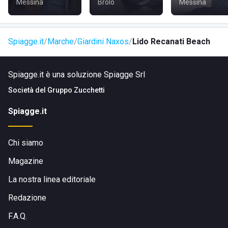
Messina
Brolo
Messina
Spiagge.it
Marche
Giardini Naxos
Lido Recanati Beach
Spiagge.it è una soluzione Spiagge Srl
Società del
Gruppo Zucchetti
Spiagge.it
Chi siamo
Magazine
La nostra linea editoriale
Redazione
F.A.Q.