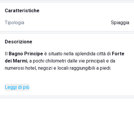
Caratteristiche
Tipologia
Spiaggia
Descrizione
Il
Bagno Principe
è situato nella splendida città di
Forte
dei Marmi
, a pochi chilometri dalle vie principali e da
numerosi hotel, negozi e locali raggiungibili a piedi.
Lo stabilimento balneare offre la possibilità di trascorrere
Leggi di più
una vacanza con tutti i
comfort
desiderati. E' possibile
affittare, giornalmente o per periodi più lunghi,
sdraio e
lettini
, i quali sono protetti da eleganti vele blu.
Viene garantita la
privacy
per i clienti, con una distanza tra
le postazioni per creare un ambiente appartato dove poter
trascorrere momenti in tranquillità sulla bellissima spiaggia