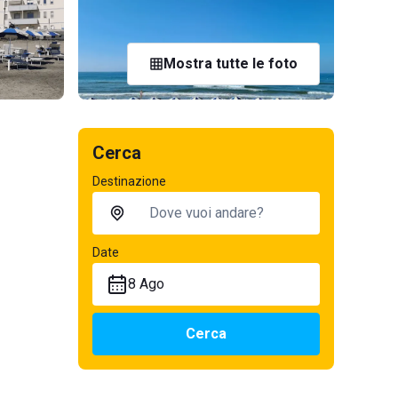
Mostra tutte le foto
Cerca
Destinazione
Date
8 Ago
Cerca