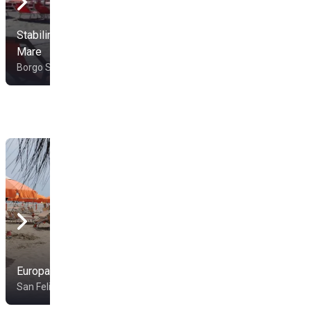
Stabilimento Gente Di
Stabilimento Balneare
Mare
Tulum
Borgo Sabatino
Borgo Sabatino
Europabeach
Hotel Tirreno
San Felice Circeo
Latina