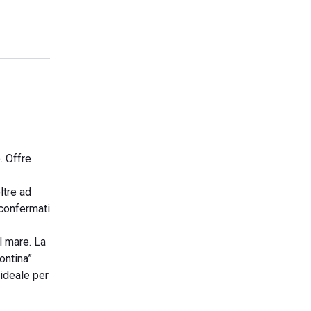
. Offre
ltre ad
 confermati
l mare. La
ontina”.
ideale per