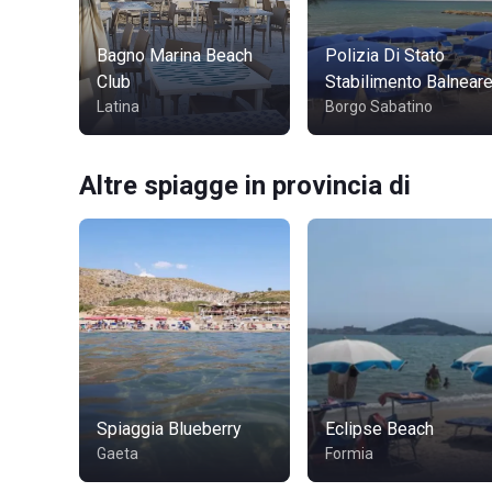
Bagno Marina Beach
Polizia Di Stato
Club
Stabilimento Balnear
Latina
Borgo Sabatino
Altre spiagge in provincia di
Spiaggia Blueberry
Eclipse Beach
Gaeta
Formia