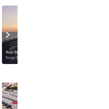
Kusi Beach Club
Borgo Sabatino