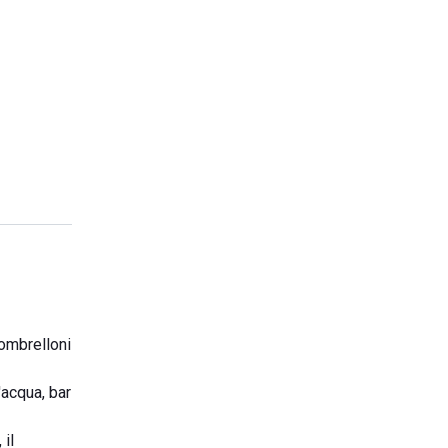
 ombrelloni
'acqua, bar
 il