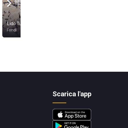
Lido Tucano
Europabeach
Fondi
San Felice Circeo
Scarica l'app