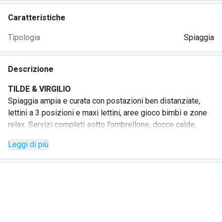
Caratteristiche
Tipologia
Spiaggia
Descrizione
TILDE & VIRGILIO
Spiaggia ampia e curata con postazioni ben distanziate,
lettini a 3 posizioni e maxi lettini, aree gioco bimbi e zone
relax. Servizi completi sotto l’ombrellone, docce calde,
spogliatoi, custodia valori, braccialetti anti-smarrimento,
Leggi di più
deposito giochi e animazione soft. Campi per beach volley
e beach tennis, bocce e ping-pong; Wi-Fi e parcheggio bici.
Atmosfera accogliente e familiare dalla mattina al tramonto.
Come raggiungerci:
In auto: accesso dal lungomare, sosta nelle aree