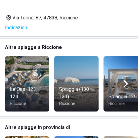
pubbliche adiacenti.
In treno: dalla stazione, collegamento rapido con bus o
Via Torino, 87, 47838, Riccione
taxi fino alla prima zona spiaggia.
Indicazioni
In autobus: linee costiere con fermate sul lungomare.
Per info e aggiornamenti consulta il sito ufficiale o la pagina
social.
Altre spiagge a Riccione
Visita il sito di
Spiaggia 1 Virgilio & Tilde
Le Oasi 123 -
Spiaggia (130-
124
131)
Spiaggia 129
Riccione
Riccione
Riccione
Altre spiagge in provincia di