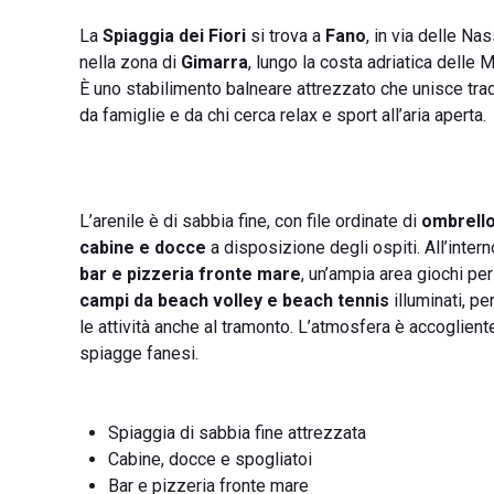
La
Spiaggia dei Fiori
si trova a
Fano
, in via delle Nas
nella zona di
Gimarra
, lungo la costa adriatica delle 
È uno stabilimento balneare attrezzato che unisce tr
da famiglie e da chi cerca relax e sport all’aria aperta.
L’arenile è di sabbia fine, con file ordinate di
ombrellon
cabine e docce
a disposizione degli ospiti. All’inter
bar e pizzeria fronte mare
, un’ampia area giochi pe
campi da beach volley e beach tennis
illuminati, pe
le attività anche al tramonto. L’atmosfera è accogliente
spiagge fanesi.
Spiaggia di sabbia fine attrezzata
Cabine, docce e spogliatoi
Bar e pizzeria fronte mare