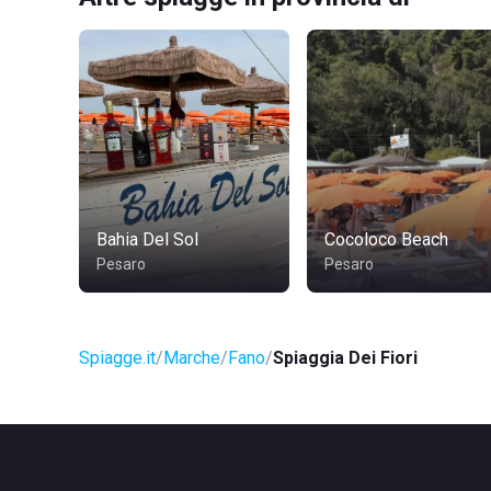
Bahia Del Sol
Cocoloco Beach
Pesaro
Pesaro
Spiagge.it
Marche
Fano
Spiaggia Dei Fiori