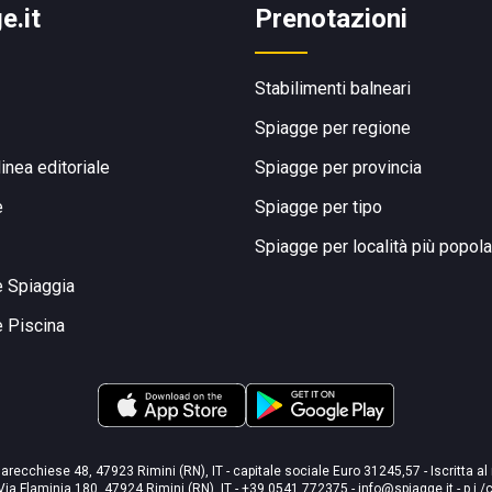
e.it
Prenotazioni
Stabilimenti balneari
Spiagge per regione
linea editoriale
Spiagge per provincia
e
Spiagge per tipo
Spiagge per località più popola
e Spiaggia
e Piscina
arecchiese 48, 47923 Rimini (RN), IT - capitale sociale Euro 31245,57 - Iscritta al
Via Flaminia 180, 47924 Rimini (RN), IT
-
+39 0541 772375
-
info@spiagge.it
- p.i