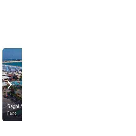
Bagni Maurizio
Playa Suite
Fano
Fano