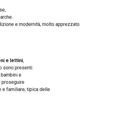
se,
Marche.
adizione e modernità, molto apprezzato
i e lettini
,
no sono presenti
r bambini e
r proseguire
 e familiare, tipica delle