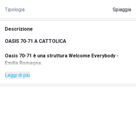
Tipologia
Spiaggia
Descrizione
OASIS 70-71 A CATTOLICA
Oasis 70-71 è una struttura Welcome Everybody -
Emilia Romagna.
Leggi di più
Oasis 70-71 è uno stabilimento balneare parte del villaggio,
situato a Cattolica (RN), che offre una combinazione di
relax, comfort e attività per tutte le età.
SERVIZI E STRUTTURA
Lo stabilimento dispone di una piscina riscaldata con acqua