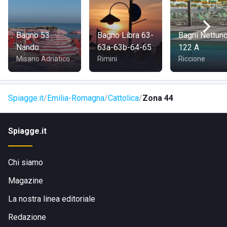
facilmente raggiungibile a piedi o in bicicletta e nelle
vicinanze sono presenti fermate dei mezzi pubblici.
Bagno 53
Bagno Libra 63-
Bagni Nettun
Nando
63a-63b-64-65
122 A
Misano Adriatico
Rimini
Riccione
Spiagge.it
Emilia-Romagna
Cattolica
Zona 44
Spiagge.it
Chi siamo
Magazine
La nostra linea editoriale
Redazione