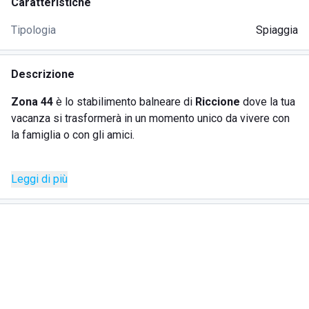
Caratteristiche
Tipologia
Spiaggia
Descrizione
Zona 44
è lo stabilimento balneare di
Riccione
dove la tua
vacanza si trasformerà in un momento unico da vivere con
la famiglia o con gli amici.
Qui troverete:
Leggi di più
un'
immensa spiaggia
,
ombrelloni ben distanziati tra loro con comodi lettini,
bar,
beach volley,
piscina,
giochi da tavolo e di carte,
docce calde,