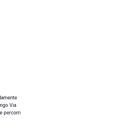
odamente
ungo Via
 e percorri