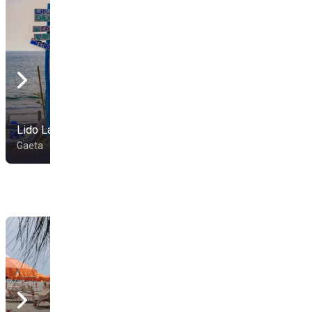
Lido La Playa Caliente
Eden Resort
Gaeta
Gaeta