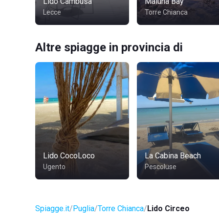
Lido Cambusa
Maluha Bay
Lecce
Torre Chianca
Altre spiagge in provincia di
Lido CocoLoco
La Cabina Beach
Ugento
Pescoluse
Spiagge.it
Puglia
Torre Chianca
Lido Circeo