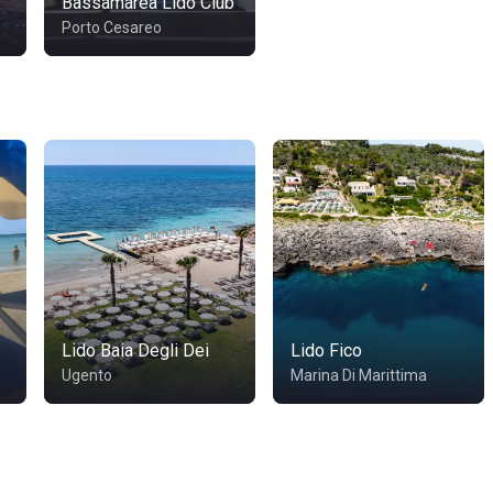
Bassamarea Lido Club
Porto Cesareo
Lido Baia Degli Dei
Lido Fico
Ugento
Marina Di Marittima