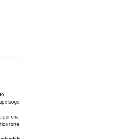
to
 capoluogo
a per una
ica torre