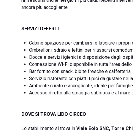
rinfrescarsi anche nei giorni più caldi. Recenti interven
ancora più accogliente.
SERVIZI OFFERTI
Cabine spaziose per cambiarsi e lasciare i propri e
Ombrelloni, sdraio e lettini per rilassarsi comodam
Docce e servizi igienici a disposizione degli ospit
Connessione Wi-Fi disponibile in tutta l’area dello
Bar fornito con snack, bibite fresche e caffetteria;
Servizio ristorante con piatti tipici da gustare nel
Ambiente curato e accogliente, ideale per famiglie,
Accesso diretto alla spiaggia sabbiosa e al mare cr
DOVE SI TROVA LIDO CIRCEO
Lo stabilimento si trova in
Viale Eolo SNC, Torre Ch