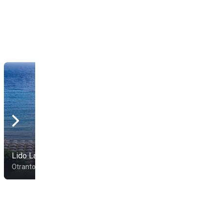
Lido La Castellana
Sun Beach
Otranto
Casalabate