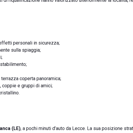
ti di riqualificazione hanno valorizzato ulteriormente la località,
ffetti personali in sicurezza;
ente sulla spiaggia;
i;
 stabilimento;
la terrazza coperta panoramica;
 coppie e gruppi di amici;
istallino.
ianca (LE)
, a pochi minuti d’auto da Lecce. La sua posizione stra