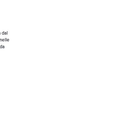
a dal
 nelle
oda