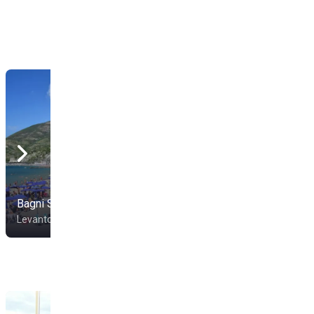
Bagni Sirena
Bagni Nettuno
Levanto
Levanto