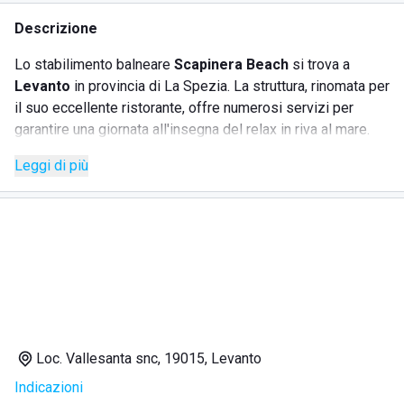
Descrizione
Lo stabilimento balneare
Scapinera Beach
si trova a
Levanto
in provincia di La Spezia. La struttura, rinomata per
il suo eccellente ristorante, offre numerosi servizi per
garantire una giornata all'insegna del relax in riva al mare.
Leggi di più
SERVIZI
Spiaggia attrezzata
Bar
Ristorante
La
spiaggia attrezzata
è sufficientemente ampia da
ospitare numerosi ospiti, garantendo a tutti uno spazio
personale adeguato. Il fiore all'occhiello della struttura è il
Loc. Vallesanta snc, 19015, Levanto
ristorante
, noto per i suoi piatti gustosi e genuini.
Indicazioni
DOVE SI TROVA SCAPINERA BEACH