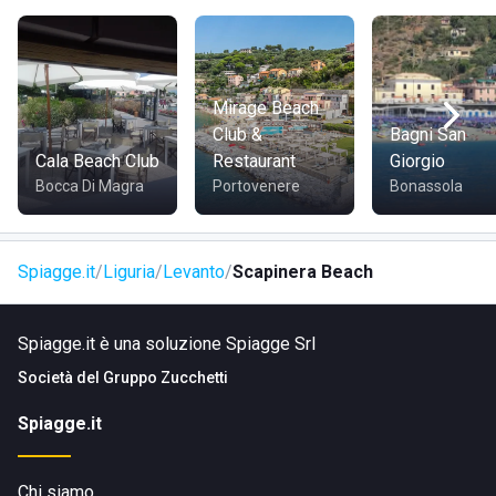
Visita il sito di
Scapinera Beach
Mirage Beach
Club &
Bagni San
Cala Beach Club
Restaurant
Giorgio
Bocca Di Magra
Portovenere
Bonassola
Spiagge.it
Liguria
Levanto
Scapinera Beach
Spiagge.it è una soluzione Spiagge Srl
Società del
Gruppo Zucchetti
Spiagge.it
Chi siamo