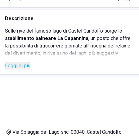
Descrizione
Sulle rive del famoso lago di Castel Gandolfo sorge lo
stabilimento balneare La Capannina
, un posto che offre
la possibilità di trascorrere giornate all'insegna del relax e
del divertimento, in riva a uno dei laghi più suggestivi
d'Italia.
Leggi di più
Il lago di Castel Gandolfo, noto anche come lago Albano, è
un lago vulcanico situato nell'area dei Castelli Romani,
precisamente sui Colli Albani, in provincia di Roma. A partire
dagli anni Sessanta, sfruttando le infrastrutture costruite in
occasione delle gare di canottaggio delle Olimpiadi, il lago
è diventato una meta turistica di massa, ricercata dai
vacanzieri durante tutto l'anno.
Lo stabilimento balneare La Capannina, aperto dalla mattina
fino alla mezzanotte e gestito da un personale simpatico,
Via Spiaggia del Lago snc, 00040, Castel Gandolfo
gentile e attento, propone diversi servizi per la sua