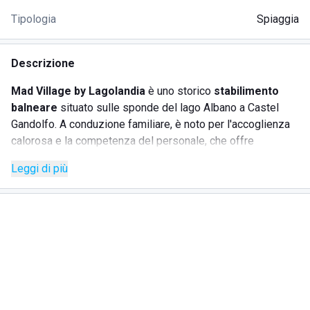
Tipologia
Spiaggia
Descrizione
Mad Village by Lagolandia
è uno storico
stabilimento
balneare
situato sulle sponde del lago Albano a Castel
Gandolfo. A conduzione familiare, è noto per l'accoglienza
calorosa e la competenza del personale, che offre
un'esperienza indimenticabile ai suoi ospiti. Questo lido
Leggi di più
attrezzato dispone di numerosi servizi per soddisfare ogni
esigenza, rendendolo una meta ideale per chi desidera
relax e divertimento immerso nella natura.
SERVIZI
Affitto area per matrimoni o eventi
Bar e area ristoro