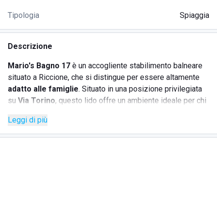
Tipologia
Spiaggia
Descrizione
Mario's Bagno 17
è un accogliente stabilimento balneare
situato a Riccione, che si distingue per essere altamente
adatto alle famiglie
. Situato in una posizione privilegiata
su
Via Torino
, questo lido offre un ambiente ideale per chi
cerca relax e divertimento. Tra i servizi offerti, si possono
Leggi di più
trovare aree dedicate al gioco per i bambini, garantendo
così una giornata piacevole per grandi e piccini. Inoltre, lo
stabilimento è dotato di una zona ristorazione dove è
possibile gustare pranzi deliziosi dopo una mattinata di
sole e mare.
SERVIZI