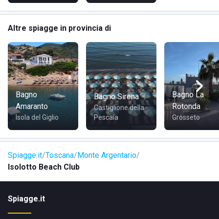
Altre spiagge in provincia di
Bagno
Bagno La
Bagno Sirena
Amaranto
Rotonda
Castiglione della
Isola del Giglio
Pescaia
Grosseto
Spiagge.it
Toscana
Monte Argentario
Isolotto Beach Club
Spiagge.it