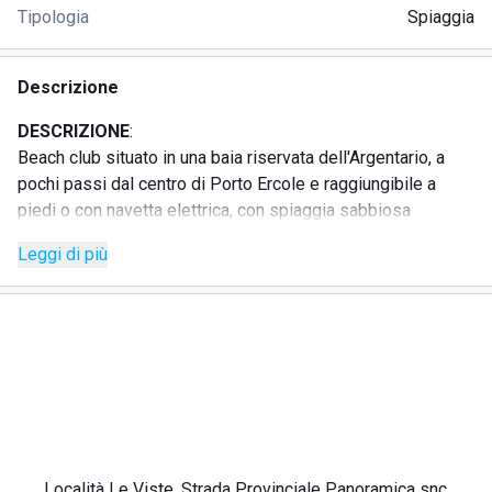
Tipologia
Spiaggia
Descrizione
DESCRIZIONE
:
Beach club situato in una baia riservata dell'Argentario, a
pochi passi dal centro di Porto Ercole e raggiungibile a
piedi o con navetta elettrica, con spiaggia sabbiosa
immersa nella macchia mediterranea.
Leggi di più
La struttura si articola in due aree: il Privé, con terrazze su
più livelli, lettini vista mare, arredi in teak e un'area riservata
agli ospiti dell'hotel LA ROQQA, e l'Isolotto Giardino, spazio
immerso nel verde con proprio bar e ristorante, aperto
durante la stagione estiva e accessibile anche agli ospiti
esterni.
Sono presenti bar e ristorante con crudi di mare, insalate di
Località Le Viste, Strada Provinciale Panoramica snc,