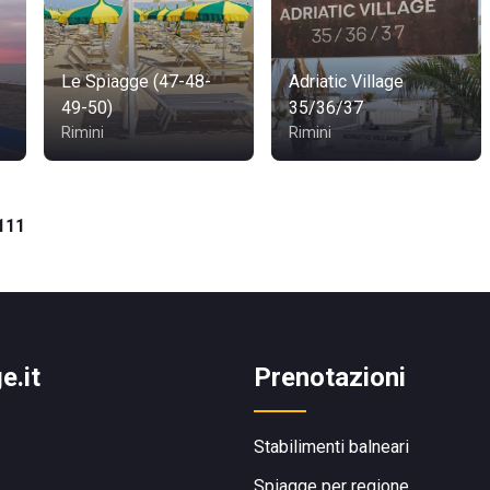
Le Spiagge (47-48-
Adriatic Village
49-50)
35/36/37
Rimini
Rimini
111
e.it
Prenotazioni
Stabilimenti balneari
Spiagge per regione