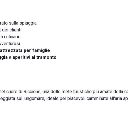
rato sulla spiaggia
 dei clienti
à culinarie
avventurosi
attrezzata per famiglie
ggia
e
aperitivi al tramonto
nel cuore di Riccione, una delle mete turistiche più amate della c
ggiata sul lungomare, ideale per piacevoli camminate all'aria ap