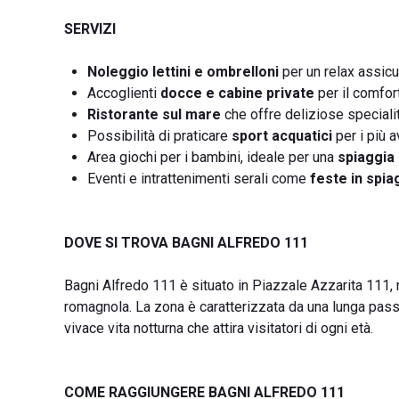
SERVIZI
Noleggio lettini e ombrelloni
per un relax assicu
Accoglienti
docce e cabine private
per il comfort
Ristorante sul mare
che offre deliziose specialit
Possibilità di praticare
sport acquatici
per i più 
Area giochi per i bambini, ideale per una
spiaggia 
Eventi e intrattenimenti serali come
feste in spia
DOVE SI TROVA BAGNI ALFREDO 111
Bagni Alfredo 111 è situato in Piazzale Azzarita 111, 
romagnola. La zona è caratterizzata da una lunga passe
vivace vita notturna che attira visitatori di ogni età.
COME RAGGIUNGERE BAGNI ALFREDO 111