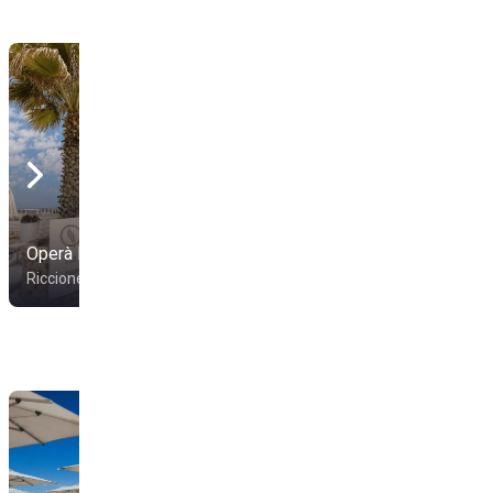
Flamingo beach 45
Operà Beach Club
Riccione
Riccione
Riccione