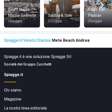
nelle vicinanze. Per chi arriva in auto, la presenza di
parcheggio riservato garantisce un accesso senza stress.
Bagni Nuova
Bagni Dal
Marina Sirenella
Sabbia & Sale
Padoan
Chioggia
Chioggia
Chioggia
Spiagge.it
Veneto
Eraclea
Mete Beach Andrea
Spiagge.it è una soluzione Spiagge Srl
Società del
Gruppo Zucchetti
Spiagge.it
Chi siamo
Magazine
La nostra linea editoriale