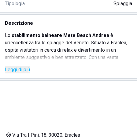
Tipologia
Spiaggia
Descrizione
Lo
stabilimento balneare Mete Beach Andrea
è
un'eccellenza tra le spiagge del Veneto. Situato a Eraclea,
ospita visitatori in cerca di relax e divertimento in un
ambiente suggestivo e ben attrezzato. Con una vasta
gamma di servizi pensati per tutta la famiglia, offre
Leggi di più
l'opportunità di godere al massimo del mare e del sole.
SERVIZI
Noleggio lettini e ombrelloni
Bar e ristorante sul mare
Aree gioco per bambini
Cabine e docce private
Via Tra I Pini, 18, 30020, Eraclea