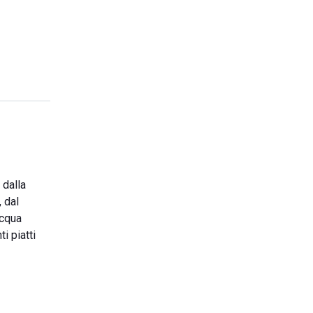
 dalla
, dal
acqua
i piatti