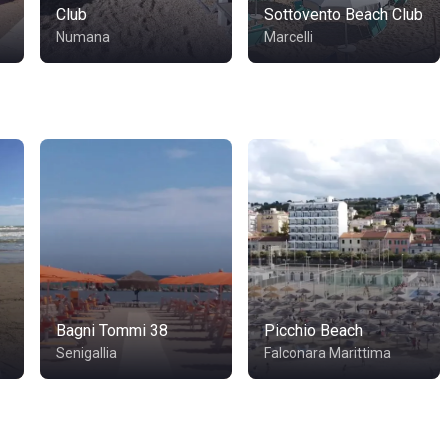
Club
Sottovento Beach Club
Numana
Marcelli
Bagni Tommi 38
Picchio Beach
Senigallia
Falconara Marittima