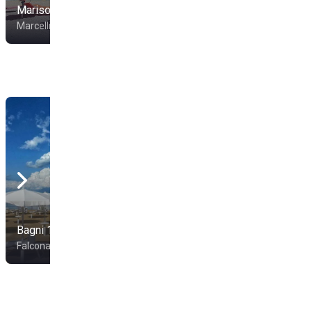
Marisol
La Rotonda Gigli
Marcelli
Numana
Bagni 18 Giemme
Bagni Atlantic 157
Falconara Marittima
Senigallia