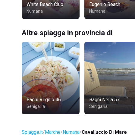
White Beach Club
Eugenio Beach
Numana
Numana
Altre spiagge in provincia di
Bagni Virgilio 46
Bagni Nella 57
Senigallia
Senigallia
Spiagge.it
Marche
Numana
Cavalluccio Di Mare