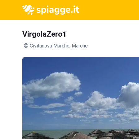
VirgolaZero1
Civitanova Marche
, Marche