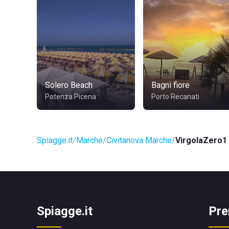
Solero Beach
Bagni fiore
Potenza Picena
Porto Recanati
Spiagge.it
Marche
Civitanova Marche
VirgolaZero1
Spiagge.it
Pre