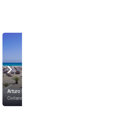
Gbeach Civitanova
Arturo Mare
Marche
Civitanova Marche
Civitanova Marche