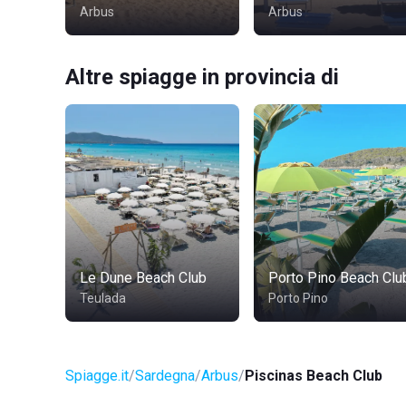
Arbus
Arbus
Altre spiagge in provincia di
Le Dune Beach Club
Porto Pino Beach Clu
Teulada
Porto Pino
Spiagge.it
Sardegna
Arbus
Piscinas Beach Club