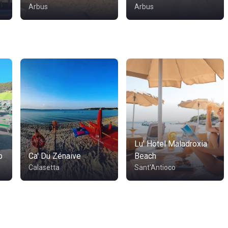
Arbus
Arbus
Lu' Hotel Maladroxia
b
Ca' Du Zénaive
Beach
Calasetta
Sant'Antioco