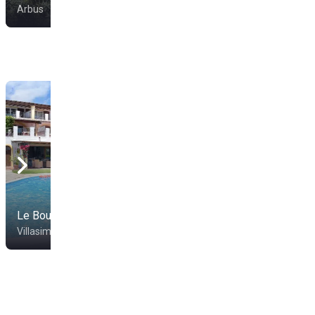
Arbus
Le Bouganville
Villasimius