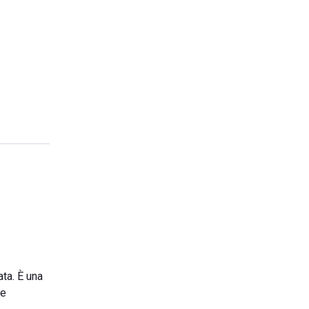
ata. È una
 e