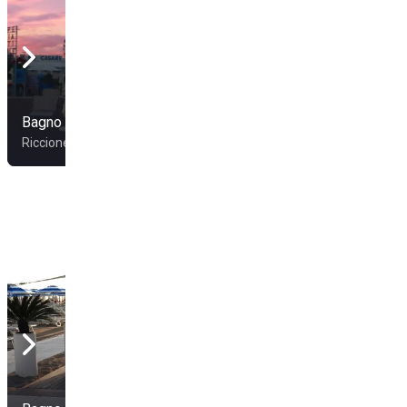
Bagno Cesare 50
Spiaggia 127
Riccione
Riccione
Spiagge Della Luna