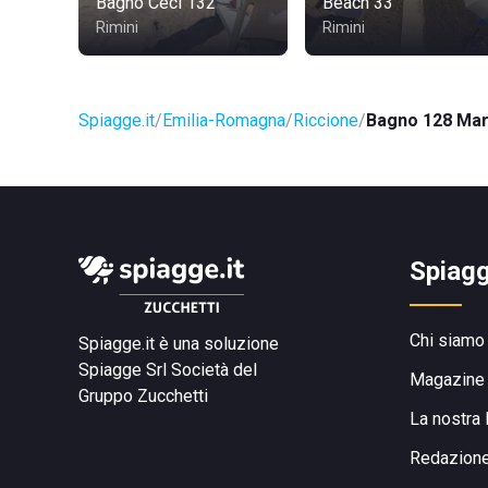
Bagno Ceci 132
Beach 33
Rimini
Rimini
Spiagge.it
Emilia-Romagna
Riccione
Bagno 128 Mar
Spiagg
Chi siamo
Spiagge.it è una soluzione
Spiagge Srl
Società del
Magazine
Gruppo Zucchetti
La nostra 
Redazion