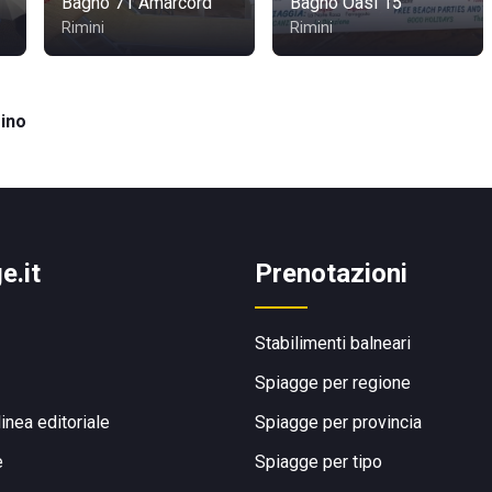
Bagno 71 Amarcord
Bagno Oasi 15
Rimini
Rimini
ino
e.it
Prenotazioni
Stabilimenti balneari
Spiagge per regione
linea editoriale
Spiagge per provincia
e
Spiagge per tipo