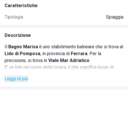
Caratteristiche
Tipologia
Spiaggia
Descrizione
Il
Bagno Marisa
è uno stabilimento balneare che si trova al
Lido di Pomposa
, in provincia di
Ferrara
. Per la
precisione, si trova in
Viale Mar Adriatico
.
E' un lido nel cuore della riviera, il che significa luogo di
pace e relax durante il giorno e movida sfrenata durante le
Leggi di più
ore notturne.
E' il luogo ideale sia per le famiglie, che per i gruppi di
amici perché, con le innumerevoli attività che servizi di cui
Bagno Marisa
dispone nelle vicinanze, è in grado di
accontentare chiunque.
Bagno Marisa
è una location esclusiva ed alla moda,
proprio in riva al mare. Si tratta di una spiaggia privata molto