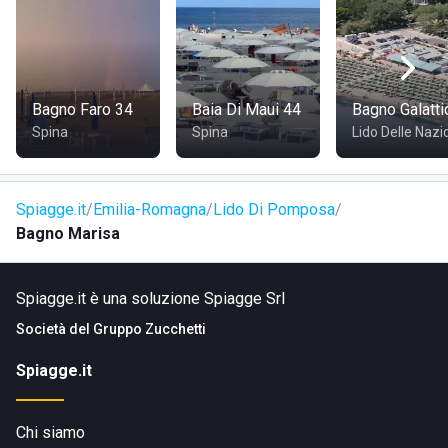
DOVE SI TROVA BAGNO MARISA
La struttura è situata a
Lido di Pomposa
, in provincia di
Ferrara
.
Bagno Faro 34
Baia Di Maui 44
Bagno Galatti
Spina
Spina
Lido Delle Nazi
COME RAGGIUNGERE BAGNO MARISA
Si può accedere allo stabilimento tramite il
lungomare
,
Spiagge.it
Emilia-Romagna
Lido Di Pomposa
dunque si trova nelle vicinanze del centro abitato; è
Bagno Marisa
facilmente raggiungibile a piedi, in bicicletta, in auto.
Spiagge.it è una soluzione Spiagge Srl
Società del
Gruppo Zucchetti
Spiagge.it
Chi siamo