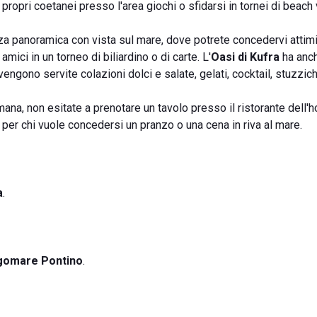
ropri coetanei presso l'area giochi o sfidarsi in tornei di beach 
za panoramica con vista sul mare, dove potrete concedervi attimi
mici in un torneo di biliardino o di carte. L'
Oasi di Kufra
ha anc
vengono servite colazioni dolci e salate, gelati, cocktail, stuzzich
ana, non esitate a prenotare un tavolo presso il ristorante dell'h
a per chi vuole concedersi un pranzo o una cena in riva al mare.
a
.
gomare Pontino
.