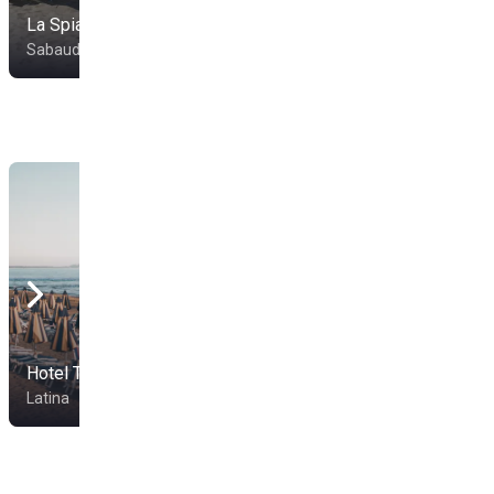
La Spiaggia
Camping Lilandà
Sabaudia
Sabaudia
Hotel Tirreno
Sporting Beach
Latina
Terracina