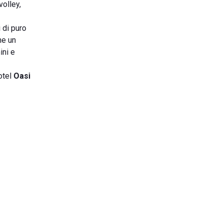
volley,
 di puro
he un
ini e
otel
Oasi