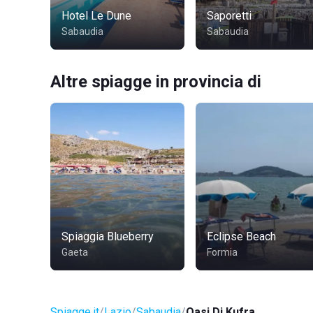
Hotel Le Dune
Saporetti
Sabaudia
Sabaudia
Altre spiagge in provincia di
Spiaggia Blueberry
Eclipse Beach
Gaeta
Formia
Spiagge.it
Lazio
Sabaudia
Oasi Di Kufra