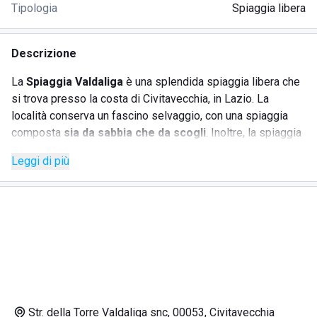
Tipologia
Spiaggia libera
Descrizione
La
Spiaggia Valdaliga
è una splendida spiaggia libera che
si trova presso la costa di Civitavecchia, in Lazio. La
località conserva un fascino selvaggio, con una spiaggia
composta
sia da sabbia che da scogli
. Inoltre, la spiaggia
è particolarmente apprezzata per la possibilità osservare
Leggi di più
un
tramonto suggestivo
in silenzio e tranquillità!
L'accesso alla spiaggia è
completamente gratuito
e
sono offerti i seguenti servizi:
Possibilità di portare il proprio cane in spiaggia
Parcheggio gratuito per auto e camper
In generale, la zona è molto apprezzata di chi ama le
Str. della Torre Valdaliga snc, 00053, Civitavecchia