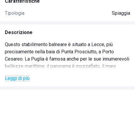
Caratteristiche
Tipologia
Spiaggia
Descrizione
Questo stabilimento balneare è situato a Lecce, più
precisamente nella baia di Punta Prosciutto, a Porto
Cesareo. La Puglia è famosa anche per le sue innumerevoli
bellezze marittime: il panorama è mozzafiato, il mare
limpido e le spiagge formate di delicata sabbia fine.
Leggi di più
Questa meta viene visitata ogni anno da turisti provenienti
da ogni parte del mondo, venuti appositamente per
lasciarsi meravigliare dalle bellezze locali.
Lo stabilimento balneare è amato da molti anche perché
sono ammessi gli animali, così da poter passare giornate
tranquille in compagnia dei propri animali domestici.