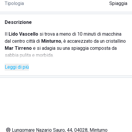
Tipologia
Spiaggia
Descrizione
Il
Lido Vascello
si trova a meno di 10 minuti di macchina
dal centro città di
Minturno
, è accarezzato da un cristallino
Mar Tirreno
e si adagia su una spiaggia composta da
sabbia pulita e morbida.
Minturno è molto apprezzata dai turisti perché ricca di
Leggi di più
interessanti attrazioni archeologiche che rendono il borgo
affascinante e misterioso, ma anche per le belle spiagge
incontaminate e la cucina regionale.
Da non perdere a Minturno sono una visita nel centro
storico, ricco di antiche chiesette come quella di
San
Francesco
, che risale al 1363, il
Museo Etnografico
Aurunco e il
Castello di Baronale di Minturno
, dove a
luglio si svolge la
Sagra delle Regne
e tutto si illumina
con i fuochi d'artificio;
Lungomare Nazario Sauro, 44, 04028, Minturno