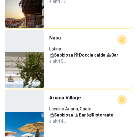
e altri 17…
Nusa
Latina
Sabbiosa
·
Doccia calda
·
Bar
·
e altri 5…
Ariana Village
Località Ariana, Gaeta
Sabbiosa
·
Bar
·
Ristorante
·
e altri 4…