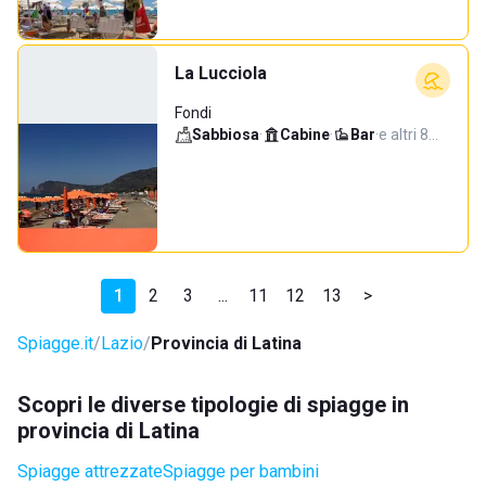
La Lucciola
Fondi
Sabbiosa
·
Cabine
·
Bar
·
e altri 8…
1
2
3
...
11
12
13
>
Spiagge.it
Lazio
Provincia di Latina
Scopri le diverse tipologie di spiagge in
provincia di Latina
Spiagge attrezzate
Spiagge per bambini