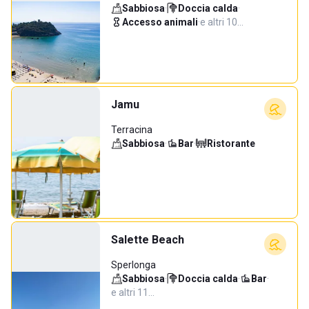
Sabbiosa
·
Doccia calda
·
Accesso animali
·
e altri 10…
Jamu
Terracina
Sabbiosa
·
Bar
·
Ristorante
Salette Beach
Sperlonga
Sabbiosa
·
Doccia calda
·
Bar
·
e altri 11…