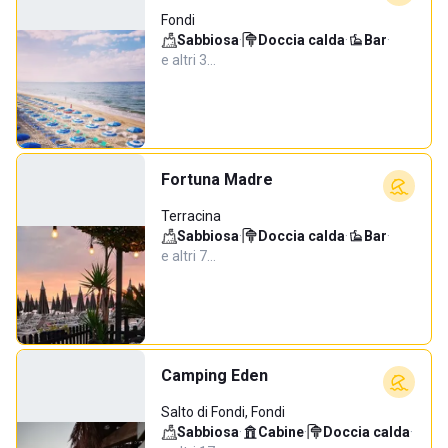
Fondi
Sabbiosa
·
Doccia calda
·
Bar
·
e altri 3…
Fortuna Madre
Terracina
Sabbiosa
·
Doccia calda
·
Bar
·
e altri 7…
Camping Eden
Salto di Fondi, Fondi
Sabbiosa
·
Cabine
·
Doccia calda
·