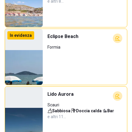
e altri 8…
In evidenza
Eclipse Beach
Formia
Lido Aurora
Scauri
Sabbiosa
·
Doccia calda
·
Bar
·
e altri 11…