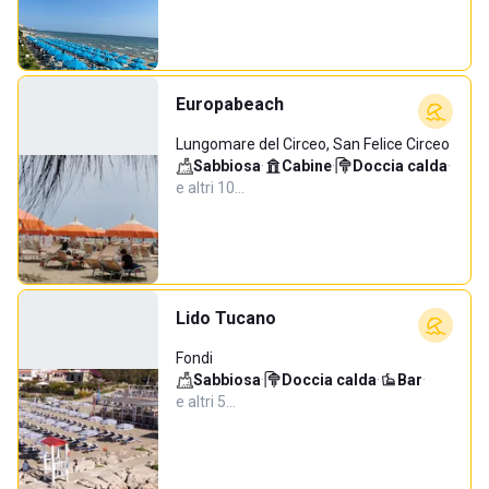
Europabeach
Lungomare del Circeo, San Felice Circeo
Sabbiosa
·
Cabine
·
Doccia calda
·
e altri 10…
Lido Tucano
Fondi
Sabbiosa
·
Doccia calda
·
Bar
·
e altri 5…