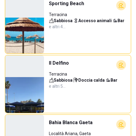
Sporting Beach
Terracina
Sabbiosa
·
Accesso animali
·
Bar
·
e altri 4…
Il Delfino
Terracina
Sabbiosa
·
Doccia calda
·
Bar
·
e altri 5…
Bahia Blanca Gaeta
Località Ariana, Gaeta