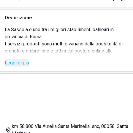
Descrizione
La Sassola è uno tra i migliori stabilimenti balneari in
provincia di Roma.
I servizi proposti sono molti e variano dalla possibilità di
prenotare ombrellone e lettini sul posto o online alla
ristorazione con cucina incentrata sul
pesce
fresco,
è
Leggi di più
presente un servizio bar con possibile aperitivo sulla
spiaggia ben curata, intrattenimento e attività
d'asporto.
A seconda della giornata è possibile che all'interno del
locale venga trasmessa qualche partita o evento speciale a
discrezione dello staff.
Il locale caratteristico anni 60 è stato rinnovato nel 2006
sotto la guida di
Camilla,
la proprietaria, trasformando il
piccolo chiosco che era prima in uno stabilimento balneare
a tutti gli effetti.
km 58,800 Via Aurelia Santa Marinella, snc, 00058, Santa