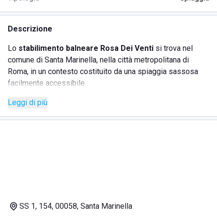
Descrizione
Lo
stabilimento balneare Rosa Dei Venti
si trova nel
comune di Santa Marinella, nella città metropolitana di
Roma, in un contesto costituito da una spiaggia sassosa
facilmente accessibile.
Leggi di più
Rosa Dei Venti offre
ombrelloni in affitto
per la giornata o
per periodi più lunghi, mensili o stagionali, in un'area
caratterizzata da tranquillità e lontana dal caos dei grandi
stabilimenti, ideale per rilassarsi in vacanza senza
preoccupazioni.
Lo stabilimento offre i principali servizi per potersi godere
una pausa in tranquillità. Rosa Dei Venti dispone di un
bar
e
un
chiosco
, in cui si possono trovare anche
carte da
SS 1, 154, 00058, Santa Marinella
gioco
, per trascorrere giornate al mare divertendosi in