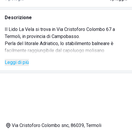
Descrizione
Il Lido La Vela si trova in Via Cristoforo Colombo 67 a
Termoli, in provincia di Campobasso.
Perla del litorale Adriatico, lo stabilimento balneare è
facilmente raggiungibile dal capoluogo molisano
imboccando la Strada Statale 87 Sannitica e
Leggi di più
successivamente la SS 647 Fondo Valle del Biferno.
In alternativa si possono utilizzare gli autobus dell' A.T.M. o
le Ferrovie regionali e nazionali di Trenitalia che ogni giorno
collegano Termoli con le principali città italiane.
Grazie alle acque limpide di questo tratto di mare con
fondale a specchio, il Lido La Vela è la meta preferita non
solo di bagnanti locali ma di tanti turisti provenienti da altre
regioni e dall'estero.
Il complesso si contraddistingue per l'ottima accoglienza e
Via Cristoforo Colombo snc, 86039, Termoli
per la qualità dei servizi accessibili a tutte le tasche.