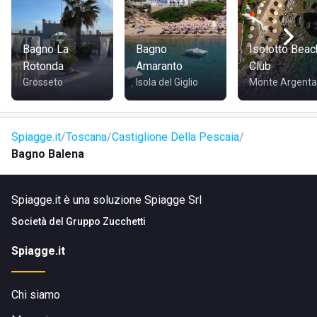
Lo stabilimento balneare si trova in Via Roma 28 a
Castiglione della Pescaia, in provincia di Grosseto. La zona,
Bagno La
Bagno
Isolotto Beac
nei pressi del Lungomare di Levante e in prossimità del
Rotonda
Amaranto
Club
fiume Bruna
, è servita da diversi locali.
Grosseto
Isola del Giglio
Monte Argenta
COME RAGGIUNGERE IL LIDO BALENA
Spiagge.it
Toscana
Castiglione Della Pescaia
Bagno Balena
I Bagni, poco distanti dal centro storico del borgo, possono
essere facilmente raggiunti a piedi o in
bici
.
Spiagge.it è una soluzione Spiagge Srl
Società del
Gruppo Zucchetti
Spiagge.it
Chi siamo