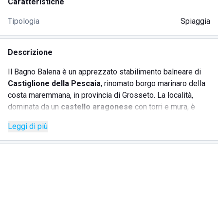
Caratteristiche
Tipologia
Spiaggia
Descrizione
Il Bagno Balena è un apprezzato stabilimento balneare di
Castiglione della Pescaia
, rinomato borgo marinaro della
costa maremmana, in provincia di Grosseto. La località,
dominata da un
castello aragonese
con torri e mura, è
caratterizzata dalla bellezza del mare, dalla natura varia
Leggi di più
delle sue spiagge e dalle numerose aree verdi che vanno
dalle pinete, fino alla profumata
macchia mediterranea
e
ai tanti sentieri mete di escursioni sia a piedi sia a
cavallo
.
La filosofia del Lido Balena si fonda sul desiderio di offrire
il meglio ai propri ospiti. Per questa ragione l'intera
struttura e l'arenile vengono puliti e curati ogni giorno e,
anche nei periodi di maggiore affollamento risultano
sempre
piacevolmente vivibili
grazie al giusto