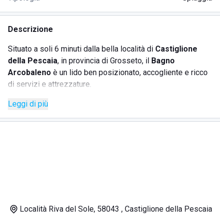
Descrizione
Situato a soli 6 minuti dalla bella località di
Castiglione
della Pescaia
, in provincia di Grosseto, il
Bagno
Arcobaleno
è un lido ben posizionato, accogliente e ricco
di servizi e attrezzature.
Questo
stabilimento balneare
si trova a soli 11 minuti
Leggi di più
dall'interessante e verdeggiante
Riserva Naturale di
Diaccia Botrona
, la meta ideale per i vacanzieri amanti
della natura, della flora e della fauna locali e per gli
appassionati del
birdwatching
.
Bene organizzato e ospitale, il
Bagno Arcobaleno
è
gestito in modo preciso e ordinato, lo staff è preparato,
sempre gentile e disponibile nel caso in cui ci siano
inconvenienti da risolvere in maniera celere.
Questo tratto di mare azzurro e cristallino è adatto sia per
Località Riva del Sole, 58043 , Castiglione della Pescaia
le famiglie con bimbi piccoli sia per gli amanti delle