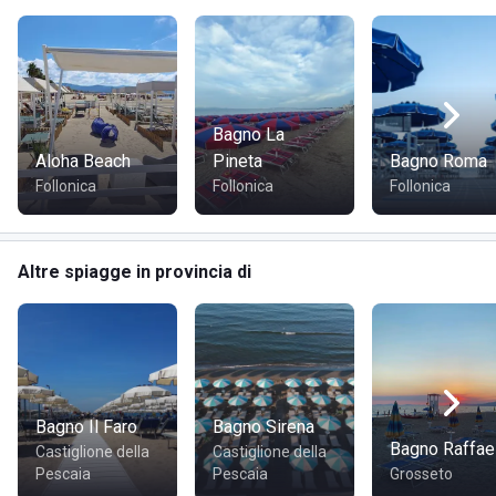
Bagno La
Aloha Beach
Pineta
Bagno Roma
Follonica
Follonica
Follonica
Altre spiagge in provincia di
Bagno Il Faro
Bagno Sirena
Bagno Raffae
Castiglione della
Castiglione della
Pescaia
Pescaia
Grosseto