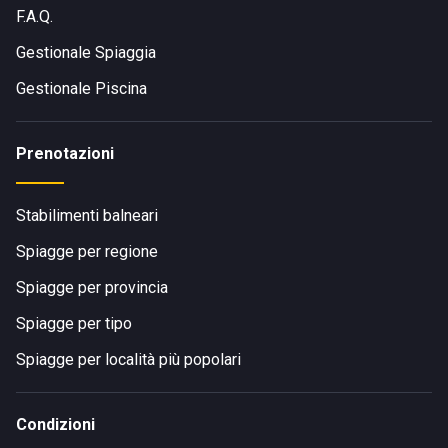
Vecchia e alla rotonda successiva girare nuovamente a
F.A.Q.
destra. In fondo alla strada potete trovare un'area
parcheggio e dalla rotonda procedere a piedi verso sinistra.
Gestionale Spiaggia
Spiaggia il boschetto si trova subito alla vostra destra.
Gestionale Piscina
Prenotazioni
Stabilimenti balneari
Spiagge per regione
Spiagge per provincia
Spiagge per tipo
Spiagge per località più popolari
Condizioni