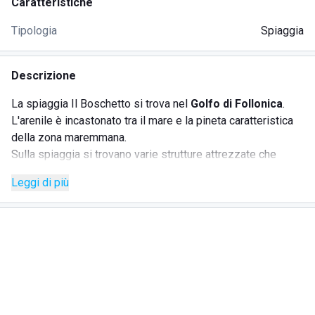
Caratteristiche
Tipologia
Spiaggia
Descrizione
La spiaggia Il Boschetto si trova nel
Golfo di Follonica
.
L'arenile è incastonato tra il mare e la pineta caratteristica
della zona maremmana.
Sulla spiaggia si trovano varie strutture attrezzate che
soddisfano ogni esigenza. Sono presenti punti ristoro con
Leggi di più
bar e ristoranti.
Il Boschetto è una zona molto frequentata per vari motivi:
presenta una
sabbia fine
e chiara con un mare pulito e
limpido;
ha il
fondale basso
adatto ai bambini più piccoli per