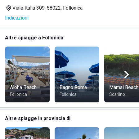
giocare senza pericoli;
Viale Italia 309, 58022, Follonica
ha un'area attrezzata anche per ospitare gli
amici a
Indicazioni
quattro zampe
;
a 200 metri dal litorale, lungo scogliere sommerse, si
trovano fauna e flora marina autoctona, che eprmettono
Altre spiagge a Follonica
di vivere un'esperienza unica a chi pratica
snorkeling
;
è presente una scuola di
vela
nelle vicinanze;
la spiaggia, nelle giornate senza foschia, regala
viste
mozzafiato sulle isole antistanti;
Aloha Beach
Bagno Roma
Mamai Beach
Follonica
Follonica
Scarlino
DOVE SI TROVA SPIAGGIA IL BOSCHETTO
Altre spiagge in provincia di
Il Boschetto si trova a
Follonica
lungo Viale Italia, in