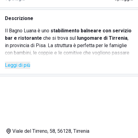
Descrizione
Il Bagno Luana è uno
stabilimento balneare con servizio
bar e ristorante
che si trova sul
lungomare di Tirrenia
,
in provincia di Pisa. La struttura è perfetta per le famiglie
con bambini, le coppie e le comitive che vogliono passare
delle belle giornate in spiaggia.
Leggi di più
Ombrelloni, sdraio e lettini sono a disposizione di tutti i
clienti, così come le docce calde e le cabine. Il
servizio
bar e ristorante
è il fiore all'occhiello del Bagno Luana.
Squisiti dolci e specialità culinarie fatte in casa sono
preparate tutti i giorni per deliziare i palati dei bagnanti. Allo
stabilimento balneare è possibile organizzare banchetti e
feste private, anche nella stagione più fredda. L'
area
giochi
è destinata al divertimento dei più piccoli, il campo
di beach volley a quello dei più grandi. La gestione
Viale del Tirreno, 58, 56128, Tirrenia
familiare del Bagno Luana ti farà sentire a casa, grazie alla