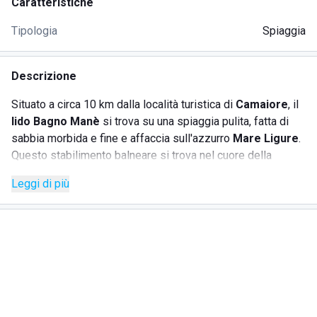
Caratteristiche
Tipologia
Spiaggia
Descrizione
Situato a circa 10 km dalla località turistica di
Camaiore
, il
lido Bagno Manè
si trova su una spiaggia pulita, fatta di
sabbia morbida e fine e affaccia sull'azzurro
Mare Ligure
.
Questo stabilimento balneare si trova nel cuore della
Versilia
, pertanto è la scelta perfetta per tutti coloro che
Leggi di più
desiderano trascorrere le proprie vacanze all'insegna del
divertimento, tra discoteche, pub, locali, ristoranti alla moda
e serate danzanti all'aperto.
Il
lido Bagno Manè
è anche un un luogo adatto alle
famiglie che hanno bimbi piccoli, che possono giocare
serenamente nell'apposita
area giochi
: ciò inoltre
consente agli adulti di dedicare qualche momento di relax
sotto il sole a se stessi.