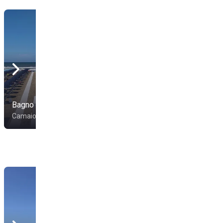
Bagno Scorpio
Bagno San Francesco
Camaiore
Camaiore