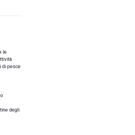
x le
tività
ti di pesce
po
tine degli