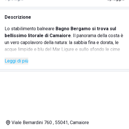
Descrizione
Lo stabilimento balneare
Bagno Bergamo si trova sul
bellissimo litorale di Camaiore
. Il panorama della costa è
un vero capolavoro della natura: la sabbia fina e dorata, le
acque limpide e blu del Mar Ligure e sullo sfondo le cime
delle alpi Apuane regalano uno scenario da cartolina.
La
Leggi di più
struttura balneare piccolina e raccolta, offre ai suoi
clienti numerosissimi servizi
:
Noleggio di ombrelloni, lettini e sdraio
servizio bar e ristorante con servizio spiaggia
cabine private con o senza doccia calda
accesso alla struttura a passeggini e persone con
disabilità
Ampia area giochi attrezzata con scivoli, altalene e
Viale Bernardini 760 , 55041, Camaiore
dondoli per bambini