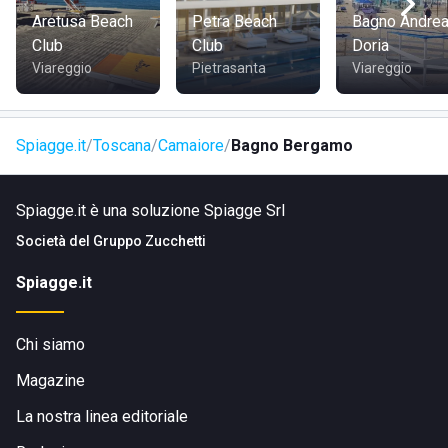
immette sul lungomare.
Aretusa Beach
Petra Beach
Bagno Andre
Club
Club
Doria
Viareggio
Pietrasanta
Viareggio
Spiagge.it
Toscana
Camaiore
Bagno Bergamo
Spiagge.it è una soluzione Spiagge Srl
Società del
Gruppo Zucchetti
Spiagge.it
Chi siamo
Magazine
La nostra linea editoriale