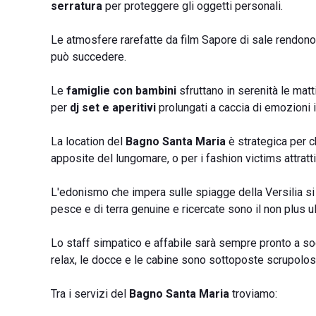
serratura
per proteggere gli oggetti personali.
Le atmosfere rarefatte da film Sapore di sale rendono l
può succedere.
Le
famiglie con bambini
sfruttano in serenità le mat
per
dj set e aperitivi
prolungati a caccia di emozioni i
La location del
Bagno Santa Maria
è strategica per c
apposite del lungomare, o per i fashion victims attratt
L'edonismo che impera sulle spiagge della Versilia si
pesce e di terra genuine e ricercate sono il non plus u
Lo staff simpatico e affabile sarà sempre pronto a sodd
relax, le docce e le cabine sono sottoposte scrupol
Tra i servizi del
Bagno Santa Maria
troviamo: