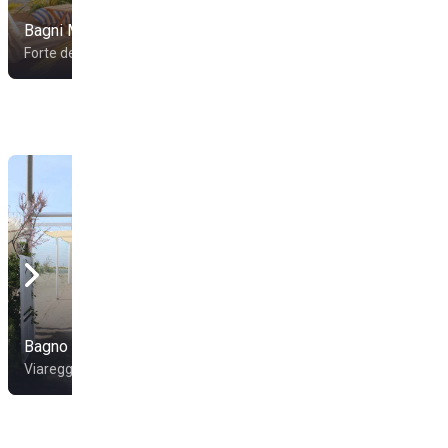
Bagni Montecristo
Bagno Umberto
Forte dei Marmi
Forte dei Marmi
Bagno Teresa
Bagno Duilio
Viareggio
Viareggio