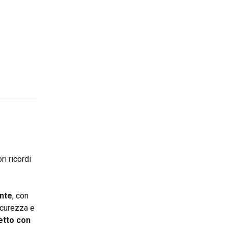
i ricordi
nte
, con
sicurezza e
etto con