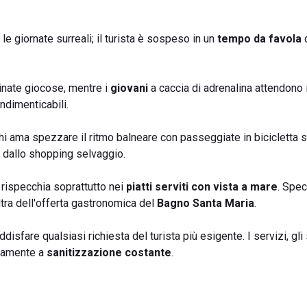
e giornate surreali; il turista è sospeso in un
tempo da favola
d
tinate giocose, mentre i
giovani
a caccia di adrenalina attendono 
ndimenticabili.
hi ama spezzare il ritmo balneare con passeggiate in bicicletta s
i dallo shopping selvaggio.
 rispecchia soprattutto nei
piatti serviti con vista a mare
. Spec
ltra dell'offerta gastronomica del
Bagno Santa Maria
.
isfare qualsiasi richiesta del turista più esigente. I servizi, gli
osamente a
sanitizzazione costante
.