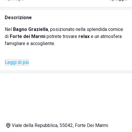
Descrizione
Nel
Bagno Graziella
, posizionato nella splendida cornice
di
Forte dei Marmi
potrete trovare
relax
e un atmosfera
famigliare e accogliente.
Lo stabilimento balneare si trova su Via Arenile, in una zona
Leggi di più
molto comoda da raggiungere e ricca di servizi dedicati al
turismo.
In questo stabilimento balneare potrete rilassarvi sotto ad
ampie e curate tende
verdi, all'ombra delle quali avrete a
disposizione uno spazio ampio tutto dedicato a voi.
Avrete anche a disposizione delle
cabine private
nelle
quali potrete cambiarvi e riporre i vostri oggetti. La
pulizia
Viale della Repubblica, 55042, Forte Dei Marmi
della spiaggia avviene quotidianamente, nel
Bagno