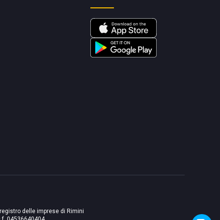
 registro delle imprese di Rimini
./c.f. 04536640404