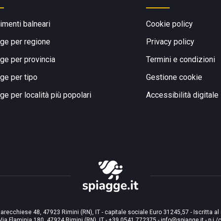
limenti balneari
Cookie policy
ge per regione
Privacy policy
ge per provincia
Termini e condizioni
ge per tipo
Gestione cookie
ge per località più popolari
Accessibilità digitale
arecchiese 48, 47923 Rimini (RN), IT - capitale sociale Euro 31245,57 - Iscritta al
Via Flaminia 180, 47924 Rimini (RN), IT
-
+39 0541 772375
-
info@spiagge.it
- p.i