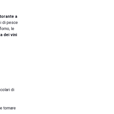
storante a
mi di pesce
forno, le
a dei vini
colari di
e tornare