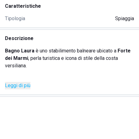
Caratteristiche
Tipologia
Spiaggia
Descrizione
Bagno Laura
è uno stabilimento balneare ubicato a
Forte
dei Marmi
, perla turistica e icona di stile della costa
versiliana.
La struttura è allestita con
una fila di ombrelloni ogni 7
Leggi di più
metri
, tutti approntati con due sedie a sdraio, mentre il
servizio lettini è su richiesta.
In prossimità dell'arenile sono state installate
docce
fredde
, fruibili da tutti gli ospiti. Altre
docce calde chiuse
sono posizionate vicino alle cabine.