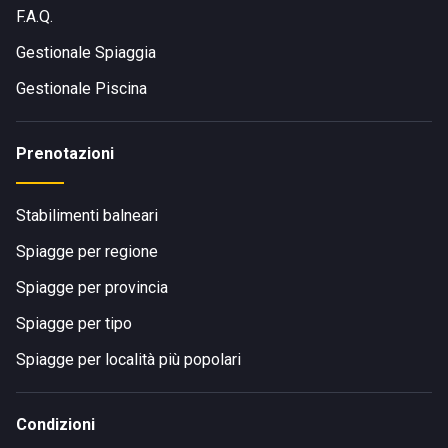
F.A.Q.
Gestionale Spiaggia
Il
Bagno Celeste
si trova proprio sulla punta estrema della
Gestionale Piscina
regione veneziana, accanto all'Isola della Donzella. La
distanza da Porto Tolle è di 25 minuti in
macchina
, ma il
panorama e l'esperienza valgono assolutamente la pena.
Prenotazioni
Stabilimenti balneari
Spiagge per regione
Spiagge per provincia
COME RAGGIUNGERE IL BAGNO CELESTE
Spiagge per tipo
Spiagge per località più popolari
Condizioni