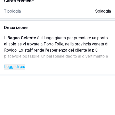
Caratteristiche
Tipologia
Spiaggia
Descrizione
Il
Bagno Celeste
è il luogo giusto per prenotare un posto
al sole se vi trovate a Porto Tolle, nella provincia veneta di
Rovigo. Lo staff rende l'esperienza del cliente la più
piacevole possibile, un personale dedito al divertimento e
alla professionalità.
Leggi di più
Il
Bagno Celeste
offre servizi sia essenziali che
accessori, quali:
ombrelloni e lettini ben distanziati tra loro, secondo le
indicazioni richieste in seguito allo scoppio della
pandemia di COVID-19