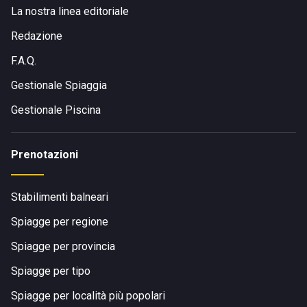
comodo
chioschetto
in riva mare (il beach bar), ideale per
La nostra linea editoriale
la colazione, per un pranzo veloce o per gli aperitivi al
tramonto. Se invece vorrete un pranzo o una cena più
Redazione
sostanziosi, c'è il
ristorante-pizzeria
.
F.A.Q.
Gestionale Spiaggia
Gestionale Piscina
DOVE SI TROVANO I BAGNI WILLY
Prenotazioni
Stabilimenti balneari
Spiagge per regione
Spiagge per provincia
I Bagni Willy appartengono a
Sottomarina
, piccola e
caratteristica frazione di Chioggia.
Spiagge per tipo
Spiagge per località più popolari