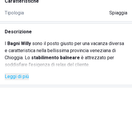
Caratteristiche
Tipologia
Spiaggia
Descrizione
I
Bagni Willy
sono il posto giusto per una vacanza diversa
e caratteristica nella bellissima provincia veneziana di
Chioggia. Lo
stabilimento balneare
è attrezzato per
soddisfare l'esigenza di relax del cliente.
I bagnanti potranno infatti scegliere se prenotare un posto
Leggi di più
nell'area privé per godersi la riservatezza della propria
vacanza o se sistemarsi nella classica zona fronte mare.
Nel primo caso, i clienti verranno fatti accomodare all'ombra
di eleganti
gazebo
in legno, che possono essere di due
tipi: