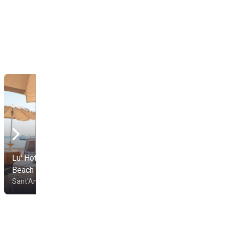
Lu' Hotel Maladroxia
Beach
Ca' Du Zénaive
Sant'Antioco
Calasetta