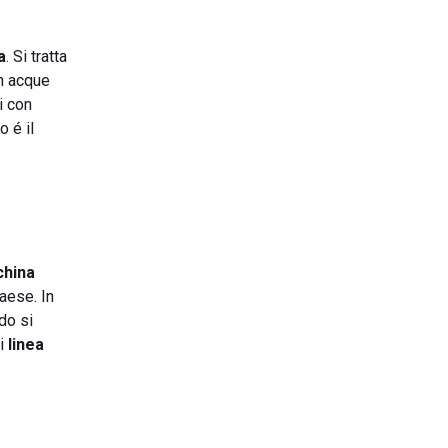
a
. Si tratta
n acque
i con
o é il
hina
paese. In
do si
di
linea