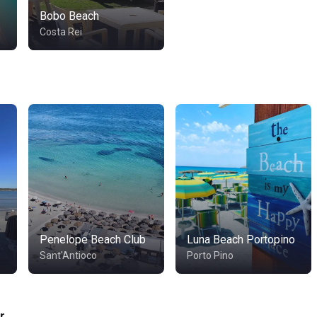
Bobo Beach
Costa Rei
Penelope Beach Club
Luna Beach Portopino
Sant'Antioco
Porto Pino
r