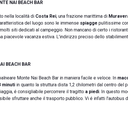
NTE NAI BEACH BAR
 nella località di
Costa Rei
, una frazione marittima di
Muraver
caratteristica del luogo sono le immense
spiagge
pulitissime co
molti siti dedicati al campeggio. Non mancano di certo i ristorant
 una piacevole vacanza estiva. L'indirizzo preciso dello stabiliment
AI BEACH BAR
balneare Monte Nai Beach Bar in maniera facile e veloce. In
macc
3 minuti
in quanto la struttura dista 1,2 chilometri dal centro del 
aggia, é consigliabile percorrere il tragitto
a piedi
. In questo mo
sibile sfruttare anche il trasporto pubblico. Vi é infatti l'autobus 