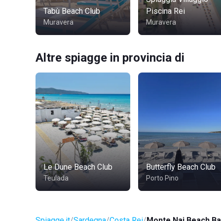
Tabù Beach Club
Piscina Rei
Muravera
Muravera
Altre spiagge in provincia di
Le Dune Beach Club
Butterfly Beach Club
Teulada
Porto Pino
Spiagge.it
Sardegna
Costa Rei
Monte Nai Beach Ba