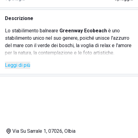
Descrizione
Lo stabilimento balneare
Greenway Ecobeach
è uno
stabilimento unico nel suo genere, poiché unisce l'azzurro
del mare con il verde dei boschi, la voglia di relax e l'amore
per la natura, la contemplazione e le foto artistiche.
Insomma, se siete abitanti o semplici visitatori di
Olbia
(in
Leggi di più
provincia di Sassari), non potete farvi scappare un posto al
sole in questo lido.
Al lido
Greenway Ecobeach
potrete rilassarvi ascoltando
il suono delle onde e al contempo godervi l'aria carica
d'ossigeno proveniente dai boschi vicini.
Lo stabilimento vanta una vasta gamma di servizi, in
particolar modo grazie alla
convenzione
con
Capo
Ceraso Family Resort
, di cui lo stabilimento è spiaggia
privata.
Via Su Sarrale 1, 07026, Olbia