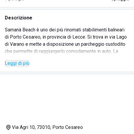
Descrizione
Samanà Beach è uno dei più rinomati stabilimenti balneari
di Porto Cesareo, in provincia di Lecce. Si trova in via Lago
di Varano e mette a disposizione un parcheggio custodito
che permette di raggiungerlo comodamente in auto. La
zona è una delle più belle del Salento, circondata da dune e
Leggi di più
immersa all'interno di un'oasi naturale. Il mare cristallino, la
sabbia fine e dorata, il verde e i profumi della macchia
mediterranea la rendono un angolo di Paradiso. La spiaggia
dei Bagni Samanà, accogliente e ben attrezzata con cabine,
docce calde, lettini e ombrelloni di paglia in pieno stile
caraibico, viene curata giornalmente, filtrata e ripulita per
mantenerla intatta e bianchissima. Le acque cristalline dello
Ionio sono un richiamo continuo a praticare snorkeling o
altri sport così come a rilassarsi su un materassino per
Via Agri 10, 73010, Porto Cesareo
lasciarsi cullare dalle onde e godersi il sole. Noleggiando