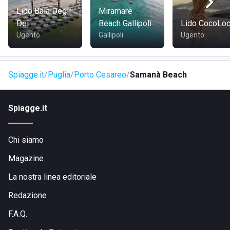
sono dotate di ogni genere di comfort.
Lido Baia Degli
Miramare
Dei
Beach Gallipoli
Lido CocoLo
Ugento
Gallipoli
Ugento
Spiagge.it
Puglia
Porto Cesareo
Samanà Beach
Spiagge.it
Chi siamo
Magazine
La nostra linea editoriale
Redazione
F.A.Q.